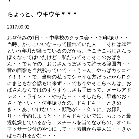
＊
ちょっと、ウキウキ＊＊＊
2017.09.02
お盆休みの1日・・中学校のクラス会・・20年振り・・
当時、かっこいいな～って憧れていた人・・それは20年
という年月が経っているのだから、そこそこおじさんっ
ぽくなってはいたけど、私だってそこそこのおばさ
ん・・でもその、おじさんっぽさって許せる範囲内・・
昔の面影も当然残っていて・・う～ん、やっぱカッコイ
イ！！・・で、当時の私ってシャイな方だったからロク
にまともな会話も出来ず・・でも今やそこらへんは、お
ばさんならではのずうずうしさも手伝って、メールアド
レス・・ライン・・やった～・・そしたら、早速のお・
さ・そ・い・・何年振りかの、ドキドキ・・ときめ
き・・あ、いけない・・顔毛が・・久々に、お顔剃
り・・予約しよっと・・ドキドキついでに、ちょっと最
近乾燥しているから、スチームを当てながらの、オイル
マッサージ付のやつにして・・素肌から美人に・・きゃ
はっなれるかな～・・