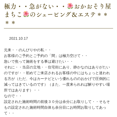
極力・・急がない・・
おかおそり屋
まちこ
のシェービング＆エステ＊＊
＊＊
2021.10.17
元来・・のんびりやの私・・
お客様のご予約とご予約の「間」は極力空けて・・
急いで焦って施術をする事は避けたい・・
それに・・当店の立地・・住宅街にあり、静かなのはありがたい
のですが・・初めてご来店されるお客様の中にはちょっと迷われ
る方が（ただ、今はカーナビという優れもののおかげで圧倒的に
減ってはきているのです）（また、一度来られれば解りやすい場
所ではあります）・・
なので・・
設定された施術時間の前後３０分は余分にお取りして・・そもそ
もの設定された施術時間自体も余分目にお時間お取りしてあっ
て・・