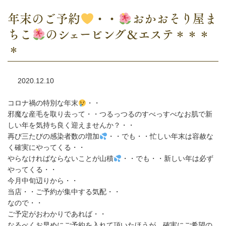
年末のご予約
・・
おかおそり屋ま
ちこ
のシェービング＆エステ＊＊＊
＊
2020.12.10
コロナ禍の特別な年末
・・
邪魔な産毛を取り去って・・つるっつるのすべっすべなお肌で新
しい年を気持ち良く迎えませんか？・・
再び三たびの感染者数の増加
・・でも・・忙しい年末は容赦な
く確実にやってくる・・
やらなければならないことが山積
・・でも・・新しい年は必ず
やってくる・・
今月中旬辺りから・・
当店・・ご予約が集中する気配・・
なので・・
ご予定がおわかりであれば・・
なるべくお早めにご予約を入れて頂いたほうが、確実にご希望の