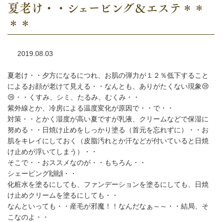
夏老け・・シェービング＆エステ＊＊
＊＊
2019.08.03
夏老け・・夕方になるにつれ、お肌の弾力が１２％低下すること
によるお顔が老けて見える・・なんとも、ありがたくない現象😢
😢・・くすみ、シミ、たるみ、むくみ・・
紫外線とか、冷房による温度変化が原因で・・で・・
対策・・とかく湿度が高い夏ですが乳液、クリームなどで保湿に
努める・・日焼け止めをしっかり塗る（首元を忘れずに）・・お
肌をキレイにしておく（皮脂汚れとか汗などが付いていると日焼
け止めが浮いてしまう）・・
そこで・・おススメなのが・・もちろん・・
シェービング🙌🙌・・
化粧水を塗るにしても、ファンデーションを塗るにしても、日焼
け止めクリームを塗るにしても・・
なんといっても・・産毛が邪魔！！なんだなぁ～～・・結局、そ
こなのよ・・