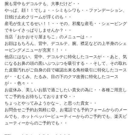
腕も背中もデコルテも、大事だけど・・
やっぱ、顔！！でしょ・・シミもシワも・・ファンデーション、
日焼け止めクリームが浮くのも・・
産毛が生えてるせい！！・・その、邪魔な産毛・・シェービング
でキレイさっぱりしませんか？・・
当店「おかおそり屋まちこ」のメニューは・・
お顔はもちろん、背中、デコルテ、腕、襟足などの上半身のシェ
ービングメニューが充実！！・・
他店にはない、背中、デコルテに特化したコースが・・あと、気
になるお鼻の頭の黒いぷつぷつを吸引する・・そして、その取れ
た皮脂汚れがご自身の目で確認出来る角栓吸引に特化したコース
が・・むくみ、たるみ、目の下のクマ改善に特化したコース
が・・色々・・
お盆休み、美しいお肌で過ごしたい貴女の為に・・各種ご用意し
てご予約をお待ちしております🌻・・
ちょっとやってみようかな～、と思った貴女・・
お問合せご予約お気軽に😊、お電話でも予約フォームからのメー
ルでも、ホットペッパービューティーからのご予約でも、楽天ビ
ューティーからのご予約でも・・