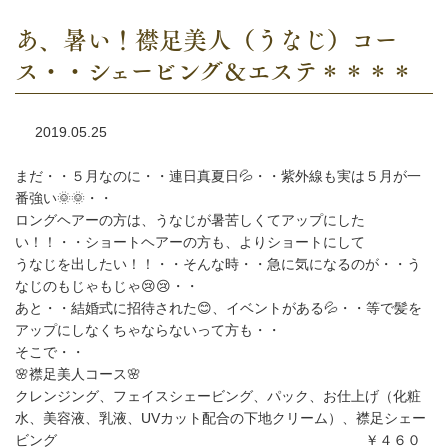
あ、暑い！襟足美人（うなじ）コー
ス・・シェービング＆エステ＊＊＊＊
2019.05.25
まだ・・５月なのに・・連日真夏日💦・・紫外線も実は５月が一
番強い🌞🌞・・
ロングヘアーの方は、うなじが暑苦しくてアップにした
い！！・・ショートヘアーの方も、よりショートにして
うなじを出したい！！・・そんな時・・急に気になるのが・・う
なじのもじゃもじゃ😢😢・・
あと・・結婚式に招待された😊、イベントがある💦・・等で髪を
アップにしなくちゃならないって方も・・
そこで・・
🌸襟足美人コース🌸
クレンジング、フェイスシェービング、パック、お仕上げ（化粧
水、美容液、乳液、UVカット配合の下地クリーム）、襟足シェー
ビング ￥４６０