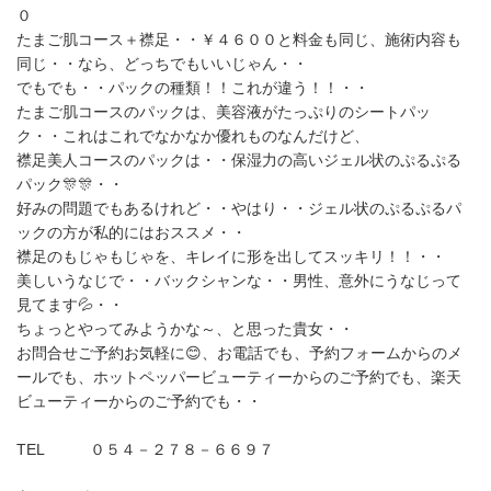
０
たまご肌コース＋襟足・・￥４６００と料金も同じ、施術内容も
同じ・・なら、どっちでもいいじゃん・・
でもでも・・パックの種類！！これが違う！！・・
たまご肌コースのパックは、美容液がたっぷりのシートパッ
ク・・これはこれでなかなか優れものなんだけど、
襟足美人コースのパックは・・保湿力の高いジェル状のぷるぷる
パック🎊🎊・・
好みの問題でもあるけれど・・やはり・・ジェル状のぷるぷるパ
ックの方が私的にはおススメ・・
襟足のもじゃもじゃを、キレイに形を出してスッキリ！！・・
美しいうなじで・・バックシャンな・・男性、意外にうなじって
見てます💦・・
ちょっとやってみようかな～、と思った貴女・・
お問合せご予約お気軽に😊、お電話でも、予約フォームからのメ
ールでも、ホットペッパービューティーからのご予約でも、楽天
ビューティーからのご予約でも・・
TEL ０５４－２７８－６６９７