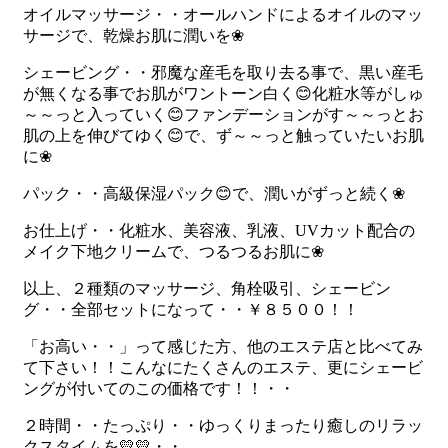
オイルマッサージ・・オールハンドによるオイルのマッ
サージで、乾燥お肌に潤いを❀
シェービング・・邪魔な産毛を取り去る事で、黒い産毛
が無くなる事でお肌がワントーン白く😊化粧水等がしゅ
～～っと入っていく😊ファンデーションがす～～っとお
肌の上を伸びてゆく😊で、ず～～っと触っていたいお肌
に❀
パック・・高級保湿パック😊で、潤いがずっと続く❀
お仕上げ・・化粧水、美容液、乳液、UVカット配合の
メイク下地クリームで、つるつるお肌に❀
以上、２種類のマッサージ、角栓吸引、シェービン
グ・・全部セットになって・・￥８５００！！
「お高い・・」って感じた方、他のエステ店と比べてみ
て下さい！！こんなにたくさんのエステ、更にシェービ
ングが付いてのこの価格です！！・・
２時間・・たっぷり・・ゆっくりまったり癒しのリラッ
クスタイムを💛💛・・