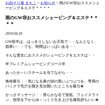
お顔そり屋 まちこ
>
お知らせ
>
雨のGW😢おススメシェ
ービング＆エステ＊＊＊＊
雨のGW😢おススメシェービング＆エステ＊＊
＊＊
2019.04.29
GW前半は、はっきりしないお天気で・・なんとなく、
肌寒い・・でも、時間はいっぱいある・・
そんな貴女におススメのシェービング＆エステは・・
🌸プレミアムシェービングコース🌸
あったか～いスチームを当てながら・・
角栓吸引・・気になる鼻の頭の黒いぷつぷつを、専用の
パックで毛穴を開き充分開いたところを吸引❀
かっさマッサージ・・滑らかな石で首筋、フェイスライ
ン、頬等を下からゆ～っくり引き上げる痛気持ちいい❀