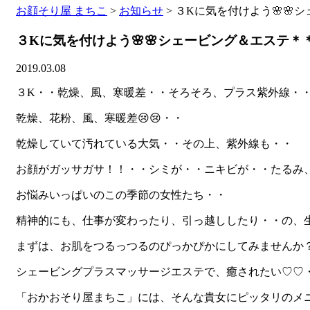
お顔そり屋 まちこ
>
お知らせ
>
３Kに気を付けよう🌸🌸
３Kに気を付けよう🌸🌸シェービング＆エステ＊
2019.03.08
３K・・乾燥、風、寒暖差・・そろそろ、プラス紫外線・
乾燥、花粉、風、寒暖差😢😢・・
乾燥していて汚れている大気・・その上、紫外線も・・
お顔がガッサガサ！！・・シミが・・ニキビが・・たるみ
お悩みいっぱいのこの季節の女性たち・・
精神的にも、仕事が変わったり、引っ越ししたり・・の、
まずは、お肌をつるっつるのぴっかぴかにしてみませんか
シェービングプラスマッサージエステで、癒されたい♡♡
「おかおそり屋まちこ」には、そんな貴女にピッタリのメ