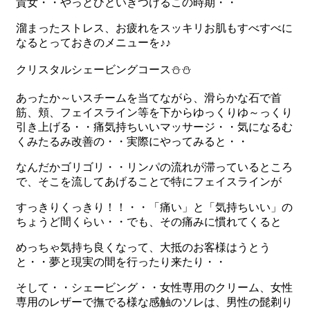
貴女・・やっとひといきつけるこの時期・・
溜まったストレス、お疲れをスッキリお肌もすべすべに
なるとっておきのメニューを♪♪
クリスタルシェービングコース⛄⛄
あったか～いスチームを当てながら、滑らかな石で首
筋、頬、フェイスライン等を下からゆっくりゆ～っくり
引き上げる・・痛気持ちいいマッサージ・・気になるむ
くみたるみ改善の・・実際にやってみると・・
なんだかゴリゴリ・・リンパの流れが滞っているところ
で、そこを流してあげることで特にフェイスラインが
すっきりくっきり！！・・「痛い」と「気持ちいい」の
ちょうど間くらい・・でも、その痛みに慣れてくると
めっちゃ気持ち良くなって、大抵のお客様はうとう
と・・夢と現実の間を行ったり来たり・・
そして・・シェービング・・女性専用のクリーム、女性
専用のレザーで撫でる様な感触のソレは、男性の髭剃り