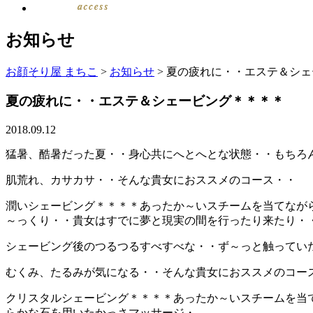
お知らせ
お顔そり屋 まちこ
>
お知らせ
>
夏の疲れに・・エステ＆シェ
夏の疲れに・・エステ＆シェービング＊＊＊＊
2018.09.12
猛暑、酷暑だった夏・・身心共にへとへとな状態・・もちろ
肌荒れ、カサカサ・・そんな貴女におススメのコース・・
潤いシェービング＊＊＊＊あったか～いスチームを当てなが
～っくり・・貴女はすでに夢と現実の間を行ったり来たり・
シェービング後のつるつるすべすべな・・ず～っと触ってい
むくみ、たるみが気になる・・そんな貴女におススメのコー
クリスタルシェービング＊＊＊＊あったか～いスチームを当
らかな石を用いたかっさマッサージ・