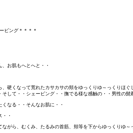
ービング＊＊＊＊
ん、お肌もへとへと・・
ら、硬くなって荒れたカサカサの頬をゆっくりゆ～っくりほぐ
・そして・・シェービング・・撫でる様な感触の・・男性の髭
たくなる・・そんなお肌に・・
ス・・
てながら、むくみ、たるみの首筋、頬等を下からゆっくりゆ～