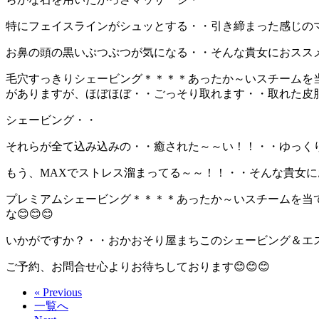
特にフェイスラインがシュッとする・・引き締まった感じの
お鼻の頭の黒いぷつぷつが気になる・・そんな貴女におスス
毛穴すっきりシェービング＊＊＊＊あったか～いスチームを
がありますが、ほぼほぼ・・ごっそり取れます・・取れた皮
シェービング・・
それらが全て込み込みの・・癒された～～い！！・・ゆっく
もう、MAXでストレス溜まってる～～！！・・そんな貴女
プレミアムシェービング＊＊＊＊あったか～いスチームを当て
な😊😊😊
いかがですか？・・おかおそり屋まちこのシェービング＆エステ
ご予約、お問合せ心よりお待ちしております😊😊😊
« Previous
一覧へ