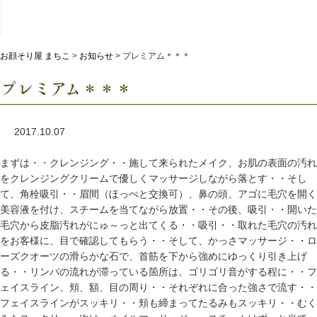
お顔そり屋 まちこ
>
お知らせ
>
プレミアム＊＊＊
プレミアム＊＊＊
2017.10.07
まずは・・クレンジング・・施して来られたメイク、お肌の表面の汚れ
をクレンジングクリームで優しくマッサージしながら落とす・・そし
て、角栓吸引・・眉間（ほっぺと交換可）、鼻の頭、アゴに毛穴を開く
美容液を付け、スチームを当てながら放置・・その後、吸引・・開いた
毛穴から皮脂汚れがにゅ～っと出てくる・・吸引・・取れた毛穴の汚れ
をお客様に、目で確認してもらう・・そして、かっさマッサージ・・ロ
ーズクオーツの滑らかな石で、首筋を下から強めにゆっくり引き上げ
る・・リンパの流れが滞っている箇所は、ゴリゴリ音がする程に・・フ
ェイスライン、頬、額、目の周り・・それぞれに合った強さで流す・・
フェイスラインがスッキリ・・頬も締まってたるみもスッキリ・・むく