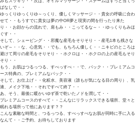
みもスッキリ・・次は、オイルマッサージ・・スチームはずっと当てっ
ぱなしで・・
ゆっくりゆっくりゆ～っくり、優しくマッサージ・・貴女の呼吸に合わ
せて・・もうすでに貴女は夢の中OR夢と現実の間を行ったり来た
り・・お顔からの流れで、肩もみ・・こってるな～・・ゆっくりもみほ
ぐす・・
そして、シェービング・・邪魔な産毛をそりそり・・産毛1本も残さな
いぞ～・・な、心意気・・でも、もちろん優しく・・ニキビのところは
避けて周りの産毛をそりそり・・ホクロは・・ホクロの上の産毛もそり
そり・・
もう、お肌はつるっつる、すべっすべ・・で、パック・・プレミアムコ
ース特典の、プレミアムなパック・・
そして、お仕上げ・・化粧水、美容液（誰もが気になる目の周り）、乳
液、メイク下地・・それですべて終了・・
あ、そう、最後に暖かいゆず茶で乾いたノドを潤して・・
プレミアムコースのすべて・・こんなにリラックスできる場所、堂々と
眠れる場所って他にあります？？
こんな素敵な時間と、つるっつる、すべっすべなお肌が同時に手に入る
なんて・・ご予約、お待ちしております